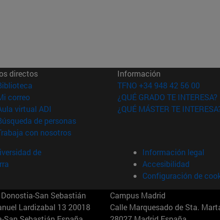
os directos
Información
(abre en nueva ventana)
Biblioteca
TFNO +34 948 42 56 00
(abre en nueva ventana)
Mi correo
¿QUÉ GRADO TE INTERESA?
(abre en nueva ventana)
Aula virtual ADI
¿QUÉ MÁSTER TE INTERESA
(abre en nueva ventana)
Búsqueda de personas
(abre en nueva ventana)
Trabaja con nosotros
versidad de
Información legal
rra
Accesibilidad
Configuración de coo
Donostia-San Sebastián
Campus Madrid
anuel Lardizabal 13 20018
Calle Marquesado de Sta. Marta
a-San Sebastián España
28027 Madrid España