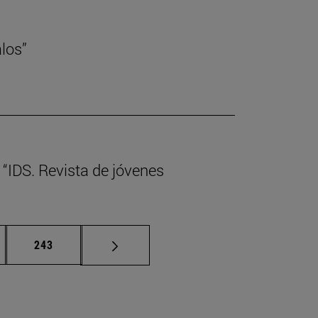
alos”
 “IDS. Revista de jóvenes
nas intermedias Use TAB para desplazarse.
Página
243