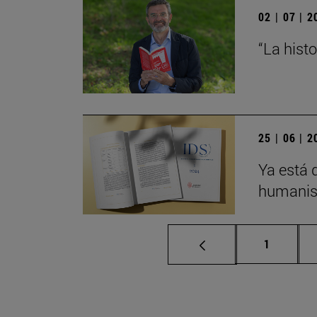
02 | 07 | 
“La hist
25 | 06 | 
Ya está 
humanis
Página
1