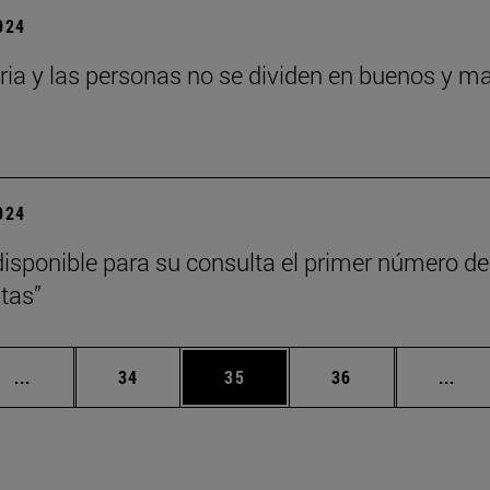
2024
oria y las personas no se dividen en buenos y m
2024
disponible para su consulta el primer número de
tas”
Páginas intermedias Use TAB para desplazarse.
Página
Página
Página
Pági
...
34
35
36
...