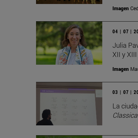
Imagen
Ced
04 | 07 | 
Julia Pa
XII y XII
Imagen
Man
03 | 07 | 
La ciudad
Classica