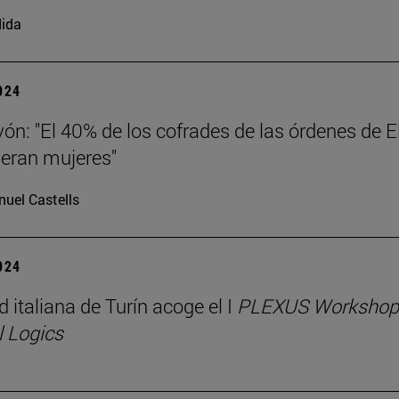
ida
2024
vón: "El 40% de los cofrades de las órdenes de El
I eran mujeres"
uel Castells
2024
 italiana de Turín acoge el I
PLEXUS Workshop o
l Logics