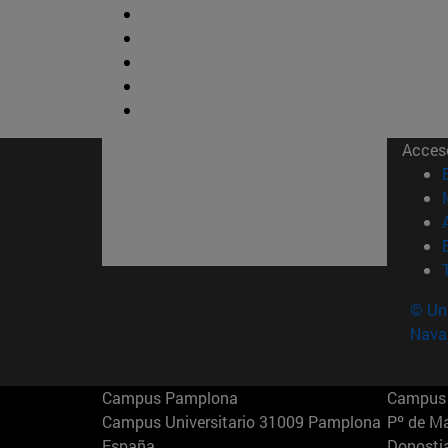
Acces
© Uni
Nava
Campus Pamplona
Campus 
Campus Universitario 31009 Pamplona
Pº de M
España
Donosti