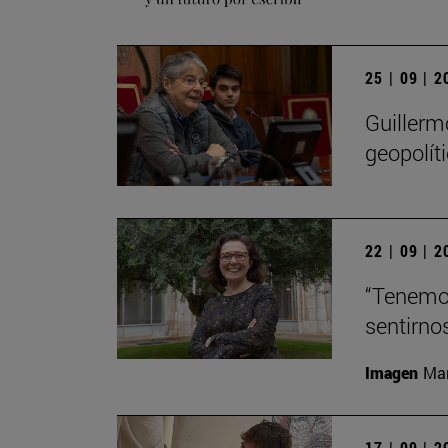
25 | 09 | 
Guillerm
geopolít
22 | 09 | 
“Tenemos
sentirno
Imagen
Man
17 | 09 | 