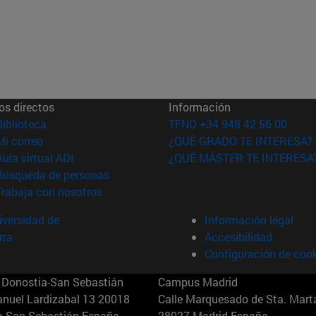
os directos
Información
(abre en nueva ventana)
Biblioteca
TFNO +34 948 42 56 00
(abre en nueva ventana)
Mi correo
¿QUÉ GRADO TE INTERESA?
(abre en nueva ventana)
Aula virtual ADI
¿QUÉ MÁSTER TE INTERESA
(abre en nueva ventana)
Búsqueda de personas
(abre en nueva ventana)
Trabaja con nosotros
versidad de
Información legal
rra
Accesibilidad
Configuración de coo
Donostia-San Sebastián
Campus Madrid
anuel Lardizabal 13 20018
Calle Marquesado de Sta. Marta
a-San Sebastián España
28027 Madrid España