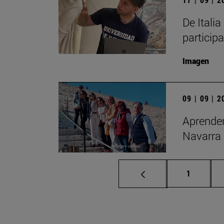
De Itali
particip
Imagen
09 | 09 | 
Aprender
Navarra
Página
1