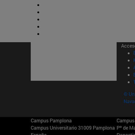
Acces
© Uni
Nava
Campus Pamplona
Campus 
Campus Universitario 31009 Pamplona
Pº de M
España
Donosti