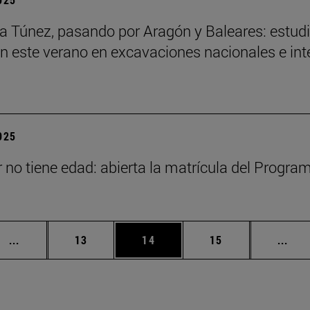
a a Túnez, pasando por Aragón y Baleares: estud
an este verano en excavaciones nacionales e in
2025
 no tiene edad: abierta la matrícula del Progra
Páginas intermedias Use TAB para desplazarse.
Página
Página
Página
Pági
...
13
14
15
...