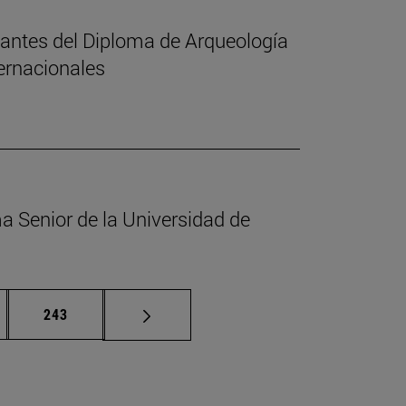
iantes del Diploma de Arqueología
ternacionales
ma Senior de la Universidad de
nas intermedias Use TAB para desplazarse.
Página
243