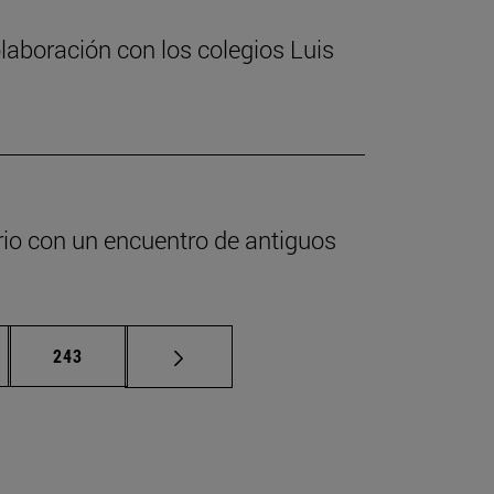
laboración con los colegios Luis
ario con un encuentro de antiguos
nas intermedias Use TAB para desplazarse.
Página
243