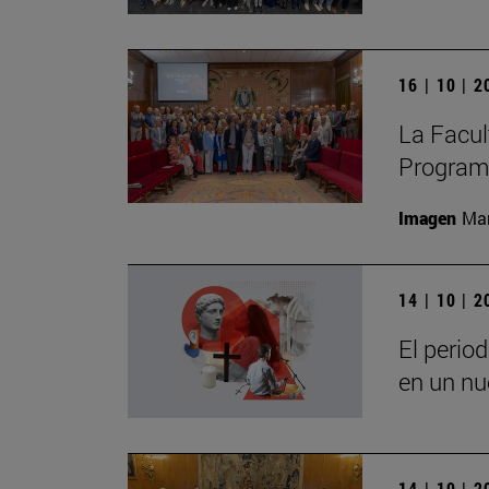
16 | 10 | 
La Facult
Program
Imagen
Man
14 | 10 | 
El perio
en un nu
14 | 10 | 