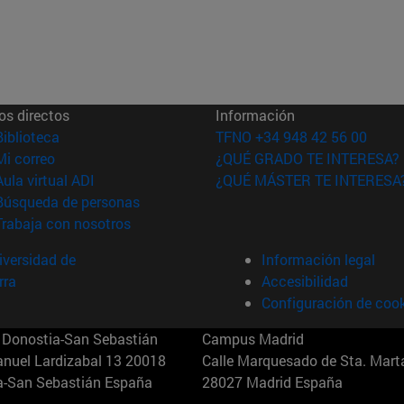
os directos
Información
(abre en nueva ventana)
Biblioteca
TFNO +34 948 42 56 00
(abre en nueva ventana)
Mi correo
¿QUÉ GRADO TE INTERESA?
(abre en nueva ventana)
Aula virtual ADI
¿QUÉ MÁSTER TE INTERESA
(abre en nueva ventana)
Búsqueda de personas
(abre en nueva ventana)
Trabaja con nosotros
versidad de
Información legal
rra
Accesibilidad
Configuración de coo
Donostia-San Sebastián
Campus Madrid
anuel Lardizabal 13 20018
Calle Marquesado de Sta. Marta
a-San Sebastián España
28027 Madrid España