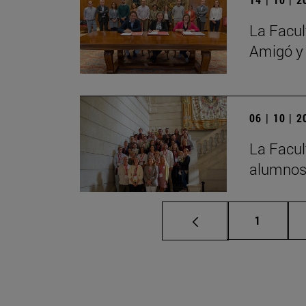
La Facul
Amigó y
06 | 10 | 
La Facul
alumnos 
Página
1