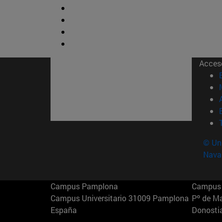
Acces
© Uni
Nava
Campus Pamplona
Campus 
Campus Universitario 31009 Pamplona
Pº de M
España
Donosti