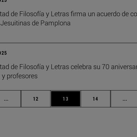
tad de Filosofía y Letras firma un acuerdo de co
 Jesuitinas de Pamplona
2025
tad de Filosofía y Letras celebra su 70 anivers
y profesores
Páginas intermedias Use TAB para desplazarse.
Página
Página
Página
Pági
...
12
13
14
...