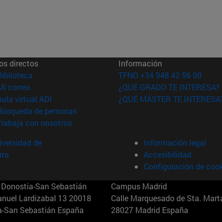
os directos
Información
(abre en nueva ventana)
Biblioteca
TFNO +34 948 42 56 00
(abre en nueva ventana)
Mi correo
¿QUÉ GRADO TE INTERESA?
(abre en nueva ventana)
Aula virtual ADI
¿QUÉ MÁSTER TE INTERESA
(abre en nueva ventana)
Búsqueda de personas
(abre en nueva ventana)
Trabaja con nosotros
versidad de
Información legal
rra
Accesibilidad
Configuración de coo
Donostia-San Sebastián
Campus Madrid
anuel Lardizabal 13 20018
Calle Marquesado de Sta. Marta
a-San Sebastián España
28027 Madrid España