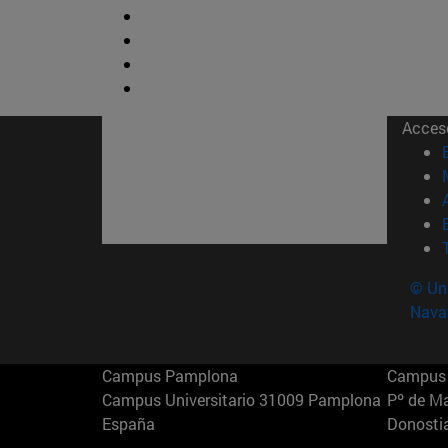
Acces
© Uni
Nava
Campus Pamplona
Campus 
Campus Universitario 31009 Pamplona
Pº de M
España
Donosti