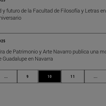
d y futuro de la Facultad de Filosofía y Letras
niversario
2025
ra de Patrimonio y Arte Navarro publica una m
e Guadalupe en Navarra
Páginas intermedias Use TAB para desplazarse.
Página
Página
Página
Pági
...
9
10
11
...