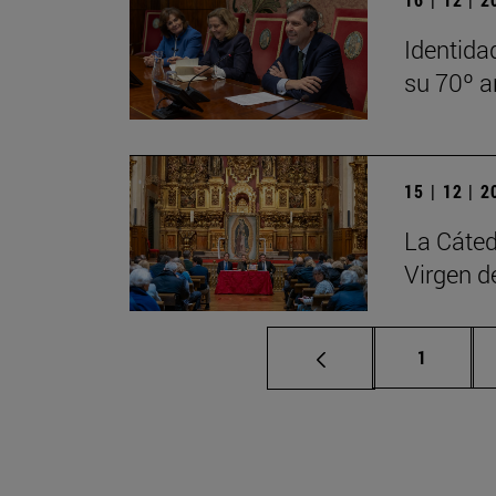
Identida
su 70º a
15 | 12 | 
La Cáted
Virgen d
Página
1