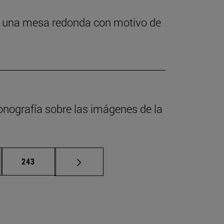
 en una mesa redonda con motivo de
onografía sobre las imágenes de la
nas intermedias Use TAB para desplazarse.
Página
243