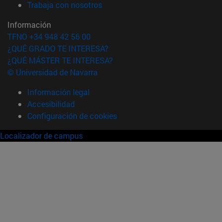
(abre en nueva ventana)
Trabaja con nosotros
Información
TFNO +34 948 42 56 00
¿QUÉ GRADO TE INTERESA?
¿QUÉ MÁSTER TE INTERESA?
© Universidad de Navarra
Información legal
Accesibilidad
Configuración de cookies
Localizador de campus