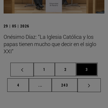
29 | 05 | 2026
Onésimo Díaz: “La Iglesia Católica y los
papas tienen mucho que decir en el siglo
XXI”
Página
Página
Página
1
2
3
Página
Páginas intermedias Use TAB para d
Página
4
...
243