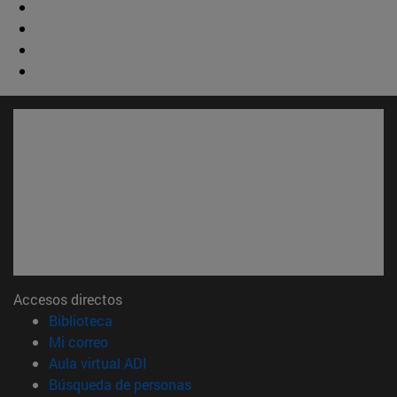
Accesos directos
(abre en nueva ventana)
Biblioteca
(abre en nueva ventana)
Mi correo
(abre en nueva ventana)
Aula virtual ADI
(abre en nueva ventana)
Búsqueda de personas