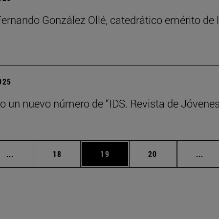
Fernando González Ollé, catedrático emérito de
2025
o un nuevo número de “IDS. Revista de Jóvene
Páginas intermedias Use TAB para desplazarse.
Página
Página
Página
Pági
...
18
19
20
...