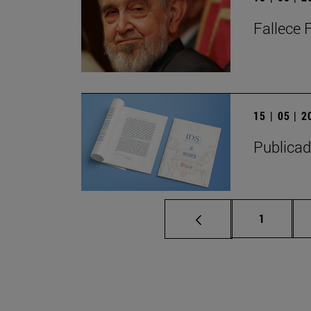
Fallece 
15 | 05 | 
Publicad
Página
1