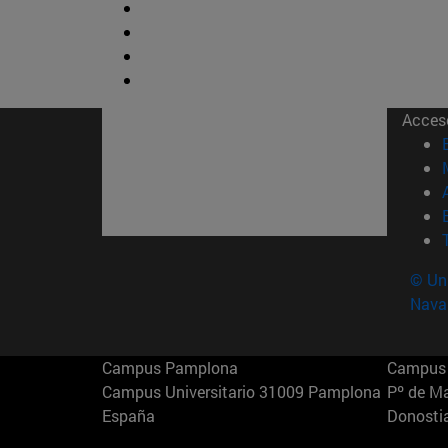
Acces
© Uni
Nava
Campus Pamplona
Campus 
Campus Universitario 31009 Pamplona
Pº de M
España
Donosti