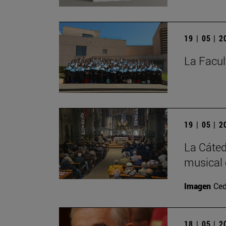
19 | 05 | 
La Facul
19 | 05 | 
La Cáted
musical 
Imagen
Ced
18 | 05 | 