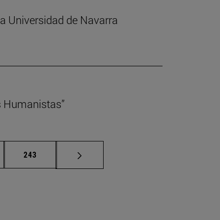
 la Universidad de Navarra
s Humanistas”
nas intermedias Use TAB para desplazarse.
Página
243