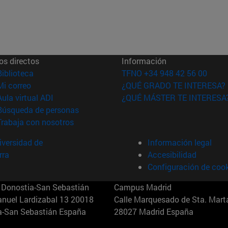
os directos
Información
(abre en nueva ventana)
Biblioteca
TFNO +34 948 42 56 00
(abre en nueva ventana)
Mi correo
¿QUÉ GRADO TE INTERESA?
(abre en nueva ventana)
Aula virtual ADI
¿QUÉ MÁSTER TE INTERESA
(abre en nueva ventana)
Búsqueda de personas
(abre en nueva ventana)
Trabaja con nosotros
versidad de
Información legal
rra
Accesibilidad
Configuración de coo
Donostia-San Sebastián
Campus Madrid
anuel Lardizabal 13 20018
Calle Marquesado de Sta. Marta
a-San Sebastián España
28027 Madrid España