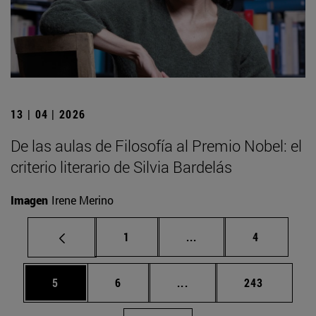
13 | 04 | 2026
De las aulas de Filosofía al Premio Nobel: el
criterio literario de Silvia Bardelás
Imagen
Irene Merino
Página
Páginas intermedias U
Página
1
...
4
Página
Página
Páginas intermedias Use
Página
5
6
...
243