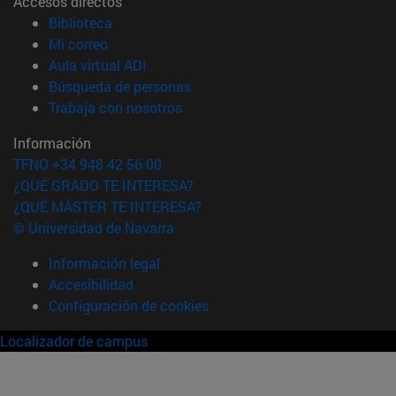
Accesos directos
(abre en nueva ventana)
Biblioteca
(abre en nueva ventana)
Mi correo
(abre en nueva ventana)
Aula virtual ADI
(abre en nueva ventana)
Búsqueda de personas
(abre en nueva ventana)
Trabaja con nosotros
Información
TFNO +34 948 42 56 00
¿QUÉ GRADO TE INTERESA?
¿QUÉ MÁSTER TE INTERESA?
© Universidad de Navarra
Información legal
Accesibilidad
Configuración de cookies
Localizador de campus