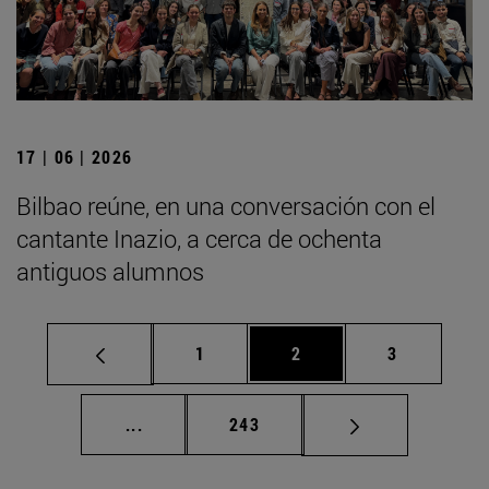
17 | 06 | 2026
Bilbao reúne, en una conversación con el
cantante Inazio, a cerca de ochenta
antiguos alumnos
Página
Página
Página
1
2
3
Páginas intermedias Use TAB para desplaz
Página
...
243