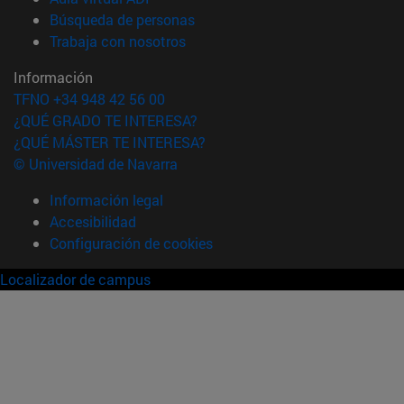
(abre en nueva ventana)
Búsqueda de personas
(abre en nueva ventana)
Trabaja con nosotros
Información
TFNO +34 948 42 56 00
¿QUÉ GRADO TE INTERESA?
¿QUÉ MÁSTER TE INTERESA?
© Universidad de Navarra
Información legal
Accesibilidad
Configuración de cookies
Localizador de campus