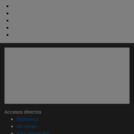
Accesos directos
(abre en nueva ventana)
Biblioteca
(abre en nueva ventana)
Mi correo
(abre en nueva ventana)
Aula virtual ADI