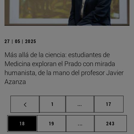
27 | 05 | 2025
Más allá de la ciencia: estudiantes de
Medicina exploran el Prado con mirada
humanista, de la mano del profesor Javier
Azanza
Página
Páginas intermedias Us
Página
1
...
17
Página
Página
Páginas intermedias U
Página
18
19
...
243