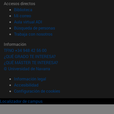
Accesos directos
(abre en nueva ventana)
Biblioteca
(abre en nueva ventana)
Mi correo
(abre en nueva ventana)
Aula virtual ADI
(abre en nueva ventana)
Búsqueda de personas
(abre en nueva ventana)
Trabaja con nosotros
Información
TFNO +34 948 42 56 00
¿QUÉ GRADO TE INTERESA?
¿QUÉ MÁSTER TE INTERESA?
© Universidad de Navarra
Información legal
Accesibilidad
Configuración de cookies
Localizador de campus