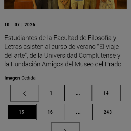
10 | 07 | 2025
Estudiantes de la Facultad de Filosofía y
Letras asisten al curso de verano “El viaje
del arte”, de la Universidad Complutense y
la Fundación Amigos del Museo del Prado
Imagen
Cedida
Página
Páginas intermedias Us
Página
1
...
14
Página
Página
Páginas intermedias U
Página
15
16
...
243