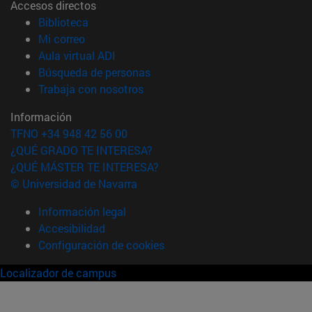
Accesos directos
(abre en nueva ventana)
Biblioteca
(abre en nueva ventana)
Mi correo
(abre en nueva ventana)
Aula virtual ADI
(abre en nueva ventana)
Búsqueda de personas
(abre en nueva ventana)
Trabaja con nosotros
Información
TFNO +34 948 42 56 00
¿QUÉ GRADO TE INTERESA?
¿QUÉ MÁSTER TE INTERESA?
© Universidad de Navarra
Información legal
Accesibilidad
Configuración de cookies
Localizador de campus