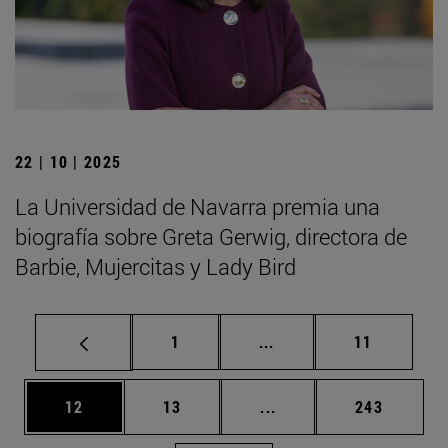
22 | 10 | 2025
La Universidad de Navarra premia una
biografía sobre Greta Gerwig, directora de
Barbie, Mujercitas y Lady Bird
Página
Páginas intermedias Us
Página
1
...
11
Página
Página
Páginas intermedias U
Página
12
13
...
243