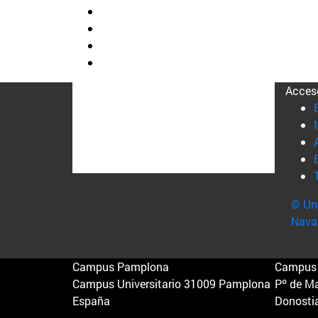
Acces
© Uni
Nava
Campus Pamplona
Campus 
Campus Universitario 31009 Pamplona
Pº de M
España
Donosti