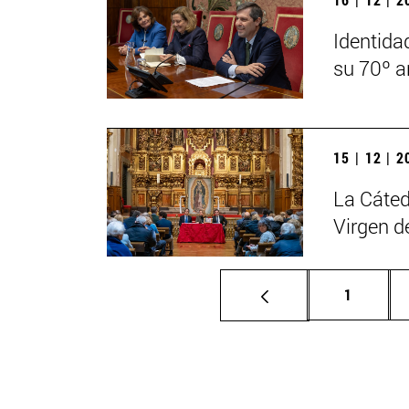
Identida
su 70º a
15 | 12 | 
La Cáted
Virgen d
Página
1