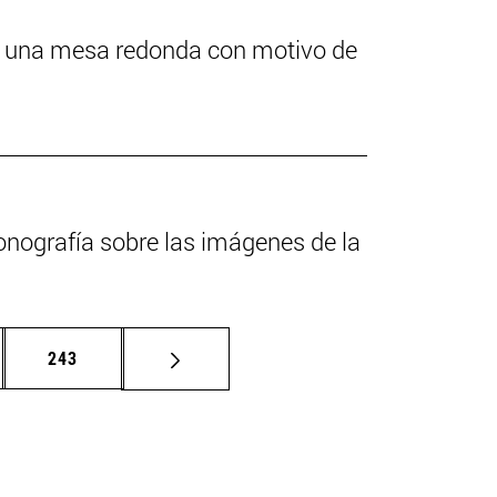
 en una mesa redonda con motivo de
onografía sobre las imágenes de la
nas intermedias Use TAB para desplazarse.
Página
243