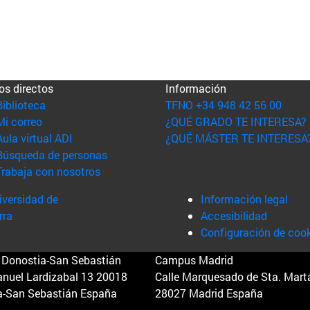
os directos
Información
(abre en nueva ventana)
Biblioteca
TFNO +34 948 42 56 00
(abre en nueva ventana)
Mi correo
¿QUÉ GRADO TE INTERESA?
(abre en nueva ventana)
Aula virtual ADI
¿QUÉ MÁSTER TE INTERESA
(abre en nueva ventana)
Búsqueda de personas
(abre en nueva ventana)
Trabaja con nosotros
versidad de
Información legal
rra
Accesibilidad
Configuración de coo
Donostia-San Sebastián
Campus Madrid
anuel Lardizabal 13 20018
Calle Marquesado de Sta. Marta
a-San Sebastián España
28027 Madrid España