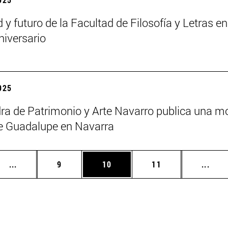
d y futuro de la Facultad de Filosofía y Letras
niversario
2025
ra de Patrimonio y Arte Navarro publica una m
e Guadalupe en Navarra
Páginas intermedias Use TAB para desplazarse.
Página
Página
Página
Pági
...
9
10
11
...