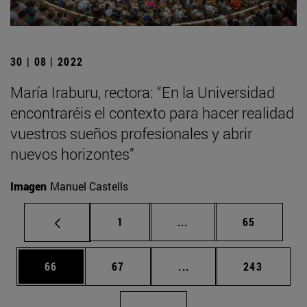
30 | 08 | 2022
María Iraburu, rectora: “En la Universidad
encontraréis el contexto para hacer realidad
vuestros sueños profesionales y abrir
nuevos horizontes”
Imagen
Manuel Castells
Página
Páginas intermedias Us
Página
1
...
65
Página
Página
Páginas intermedias U
Página
66
67
...
243