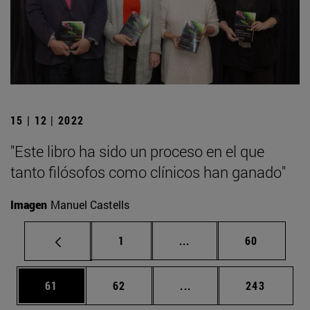
15 | 12 | 2022
"Este libro ha sido un proceso en el que
tanto filósofos como clínicos han ganado"
Imagen
Manuel Castells
Página
Páginas intermedias Us
Página
1
...
60
Página
Página
Páginas intermedias U
Página
61
62
...
243