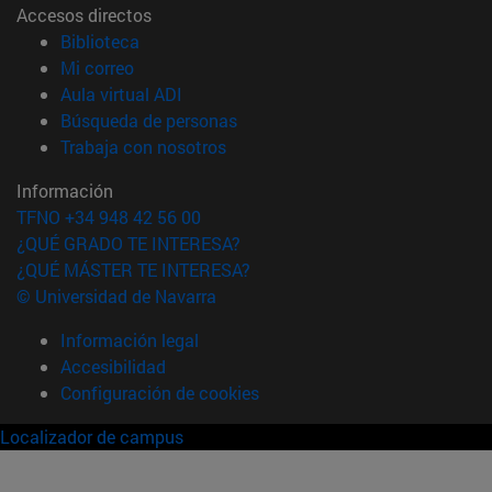
Accesos directos
(abre en nueva ventana)
Biblioteca
(abre en nueva ventana)
Mi correo
(abre en nueva ventana)
Aula virtual ADI
(abre en nueva ventana)
Búsqueda de personas
(abre en nueva ventana)
Trabaja con nosotros
Información
TFNO +34 948 42 56 00
¿QUÉ GRADO TE INTERESA?
¿QUÉ MÁSTER TE INTERESA?
© Universidad de Navarra
Información legal
Accesibilidad
Configuración de cookies
Localizador de campus