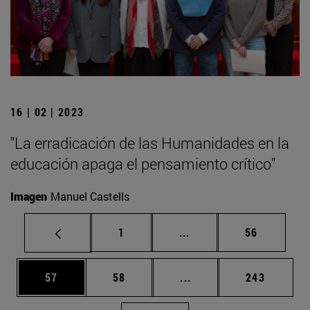
16 | 02 | 2023
"La erradicación de las Humanidades en la
educación apaga el pensamiento crítico"
Imagen
Manuel Castells
Página
Páginas intermedias Us
Página
1
...
56
Página
Página
Páginas intermedias U
Página
57
58
...
243