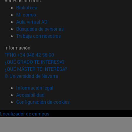
Accesos directos
(abre en nueva ventana)
Biblioteca
(abre en nueva ventana)
Mi correo
(abre en nueva ventana)
Aula virtual ADI
(abre en nueva ventana)
Búsqueda de personas
(abre en nueva ventana)
Trabaja con nosotros
Información
TFNO +34 948 42 56 00
¿QUÉ GRADO TE INTERESA?
¿QUÉ MÁSTER TE INTERESA?
© Universidad de Navarra
Información legal
Accesibilidad
Configuración de cookies
Localizador de campus