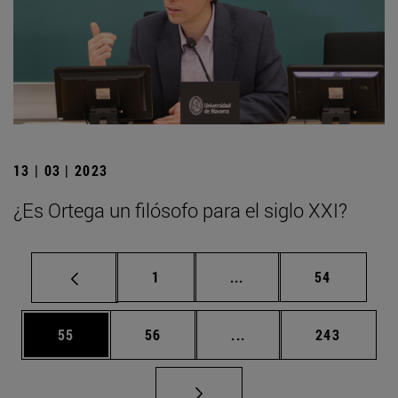
13 | 03 | 2023
¿Es Ortega un filósofo para el siglo XXI?
Página
Páginas intermedias Us
Página
1
...
54
Página
Página
Páginas intermedias U
Página
55
56
...
243