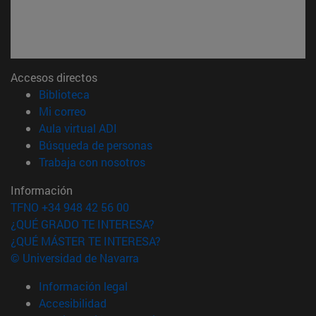
Accesos directos
(abre en nueva ventana)
Biblioteca
(abre en nueva ventana)
Mi correo
(abre en nueva ventana)
Aula virtual ADI
(abre en nueva ventana)
Búsqueda de personas
(abre en nueva ventana)
Trabaja con nosotros
Información
TFNO +34 948 42 56 00
¿QUÉ GRADO TE INTERESA?
¿QUÉ MÁSTER TE INTERESA?
© Universidad de Navarra
Información legal
Accesibilidad