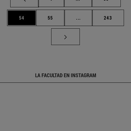
Página
Página
Páginas intermedias U
Página
54
55
...
243
LA FACULTAD EN INSTAGRAM