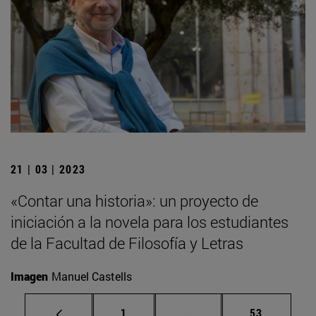
21 | 03 | 2023
«Contar una historia»: un proyecto de
iniciación a la novela para los estudiantes
de la Facultad de Filosofía y Letras
Imagen
Manuel Castells
Página
Páginas intermedias Us
Página
1
...
53