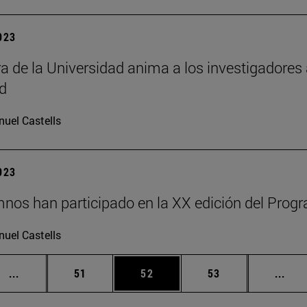
2023
ra de la Universidad anima a los investigadore
ad
uel Castells
2023
nos han participado en la XX edición del Progr
uel Castells
Páginas intermedias Use TAB para desplazarse.
Página
Página
Página
Pági
...
51
52
53
...