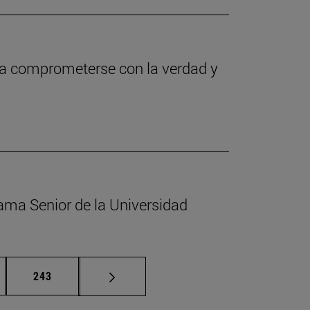
s a comprometerse con la verdad y
ama Senior de la Universidad
nas intermedias Use TAB para desplazarse.
Página
243