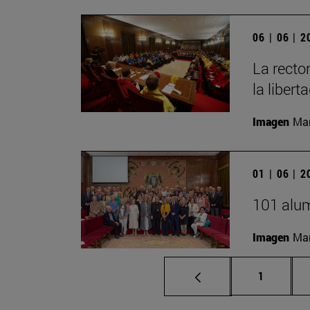
06 | 06 | 
La recto
la libert
Imagen
Man
01 | 06 | 
101 alum
Imagen
Man
Página
1