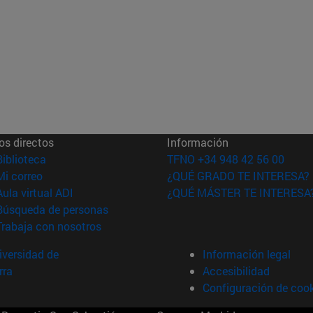
os directos
Información
(abre en nueva ventana)
Biblioteca
TFNO +34 948 42 56 00
(abre en nueva ventana)
Mi correo
¿QUÉ GRADO TE INTERESA?
(abre en nueva ventana)
Aula virtual ADI
¿QUÉ MÁSTER TE INTERESA
(abre en nueva ventana)
Búsqueda de personas
(abre en nueva ventana)
Trabaja con nosotros
versidad de
Información legal
rra
Accesibilidad
Configuración de coo