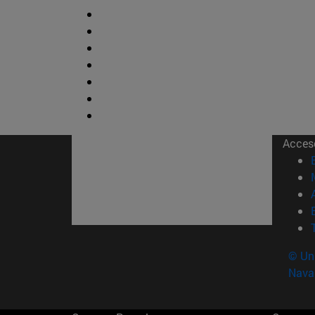
Acces
© Uni
Nava