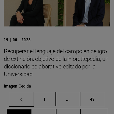
19 | 06 | 2023
Recuperar el lenguaje del campo en peligro
de extinción, objetivo de la Florettepedia, un
diccionario colaborativo editado por la
Universidad
Imagen
Cedida
Página
Páginas intermedias Us
Página
1
...
49