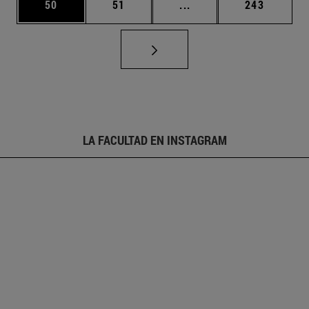
Página
Página
Páginas intermedias U
Página
50
51
...
243
LA FACULTAD EN INSTAGRAM