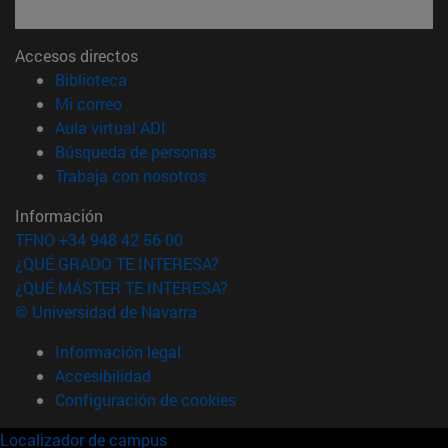
Accesos directos
(abre en nueva ventana)
Biblioteca
(abre en nueva ventana)
Mi correo
(abre en nueva ventana)
Aula virtual ADI
(abre en nueva ventana)
Búsqueda de personas
(abre en nueva ventana)
Trabaja con nosotros
Información
TFNO +34 948 42 56 00
¿QUÉ GRADO TE INTERESA?
¿QUÉ MÁSTER TE INTERESA?
© Universidad de Navarra
Información legal
Accesibilidad
Configuración de cookies
Localizador de campus