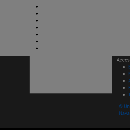
Acces
© Uni
Nava