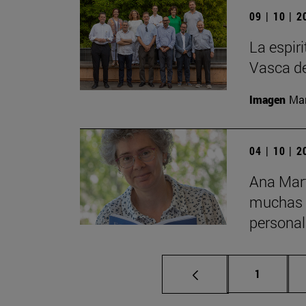
09 | 10 | 
La espir
Vasca de
Imagen
Man
04 | 10 | 
Ana Mart
muchas p
personal 
Página
1