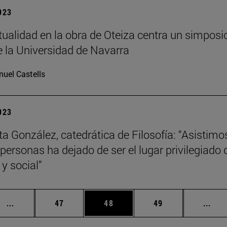
2023
itualidad en la obra de Oteiza centra un simposi
 la Universidad de Navarra
uel Castells
2023
a González, catedrática de Filosofía: “Asistimos 
ersonas ha dejado de ser el lugar privilegiado d
y social”
Páginas intermedias Use TAB para desplazarse.
Página
Página
Página
Pági
...
47
48
49
...