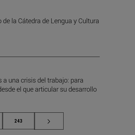
o de la Cátedra de Lengua y Cultura
a una crisis del trabajo: para
esde el que articular su desarrollo
nas intermedias Use TAB para desplazarse.
Página
243