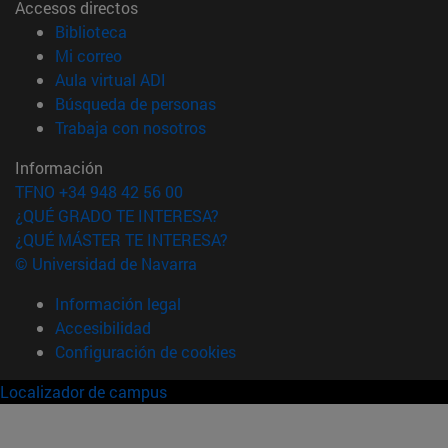
Accesos directos
(abre en nueva ventana)
Biblioteca
(abre en nueva ventana)
Mi correo
(abre en nueva ventana)
Aula virtual ADI
(abre en nueva ventana)
Búsqueda de personas
(abre en nueva ventana)
Trabaja con nosotros
Información
TFNO +34 948 42 56 00
¿QUÉ GRADO TE INTERESA?
¿QUÉ MÁSTER TE INTERESA?
© Universidad de Navarra
Información legal
Accesibilidad
Configuración de cookies
Localizador de campus