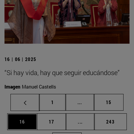
16 | 06 | 2025
“Si hay vida, hay que seguir educándose”
Imagen
Manuel Castells
Página
Páginas intermedias Us
Página
1
...
15
Página
Página
Páginas intermedias U
Página
16
17
...
243