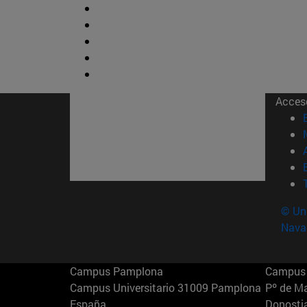
Acces
© Uni
Nava
Campus Pamplona
Campus 
Campus Universitario 31009 Pamplona
Pº de M
España
Donosti