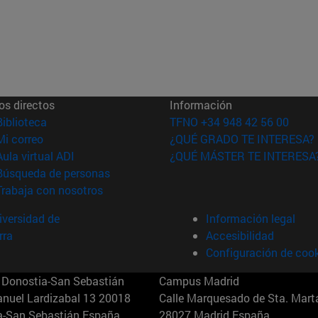
os directos
Información
(abre en nueva ventana)
Biblioteca
TFNO +34 948 42 56 00
(abre en nueva ventana)
Mi correo
¿QUÉ GRADO TE INTERESA?
(abre en nueva ventana)
Aula virtual ADI
¿QUÉ MÁSTER TE INTERESA
(abre en nueva ventana)
Búsqueda de personas
(abre en nueva ventana)
Trabaja con nosotros
versidad de
Información legal
rra
Accesibilidad
Configuración de coo
Donostia-San Sebastián
Campus Madrid
anuel Lardizabal 13 20018
Calle Marquesado de Sta. Marta
a-San Sebastián España
28027 Madrid España