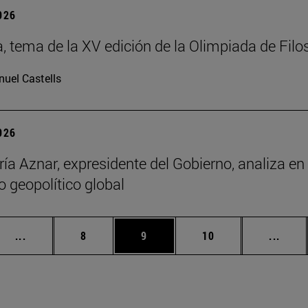
2026
a, tema de la XV edición de la Olimpiada de Filo
uel Castells
2026
ía Aznar, expresidente del Gobierno, analiza en
o geopolítico global
Páginas intermedias Use TAB para desplazarse.
Página
Página
Página
Págin
...
8
9
10
...