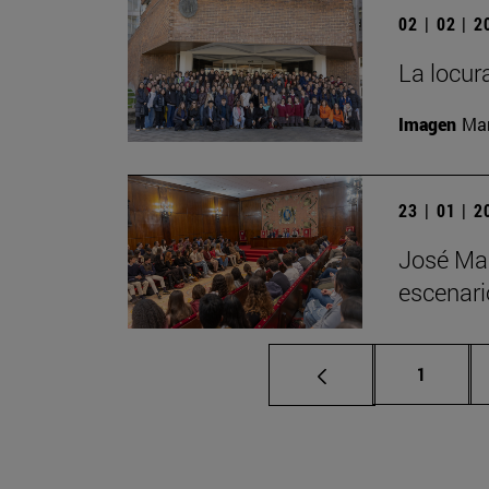
02 | 02 | 
La locur
Imagen
Man
23 | 01 | 
José Mar
escenari
Página
1