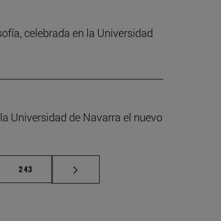
sofía, celebrada en la Universidad
 la Universidad de Navarra el nuevo
as intermedias Use TAB para desplazarse.
Página
243