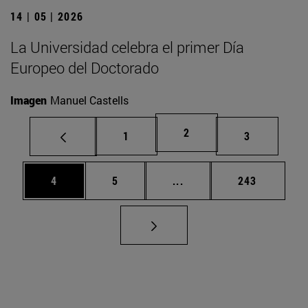
14 | 05 | 2026
La Universidad celebra el primer Día
Europeo del Doctorado
Imagen
Manuel Castells
Página
2
Página
Página
1
3
Página
Página
Páginas intermedias Use
Página
4
5
...
243