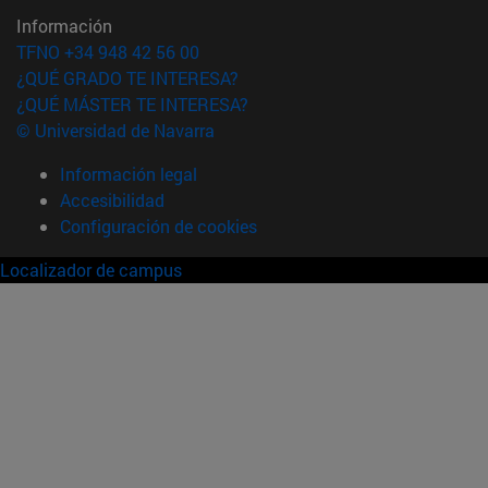
Información
TFNO +34 948 42 56 00
¿QUÉ GRADO TE INTERESA?
¿QUÉ MÁSTER TE INTERESA?
© Universidad de Navarra
Información legal
Accesibilidad
Configuración de cookies
Localizador de campus