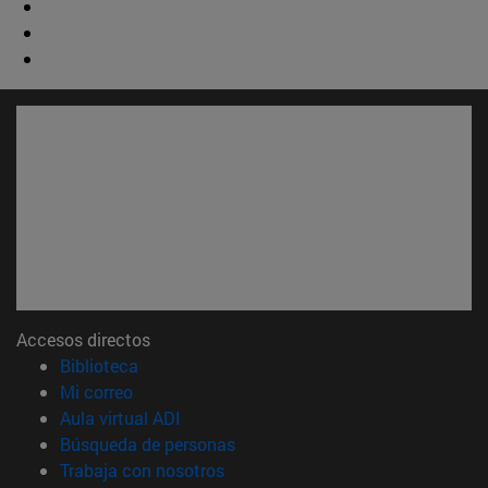
Accesos directos
(abre en nueva ventana)
Biblioteca
(abre en nueva ventana)
Mi correo
(abre en nueva ventana)
Aula virtual ADI
(abre en nueva ventana)
Búsqueda de personas
(abre en nueva ventana)
Trabaja con nosotros