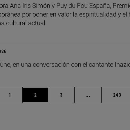
tora Ana Iris Simón y Puy du Fou España, Premi
ránea por poner en valor la espiritualidad y el
 cultural actual
2026
eúne, en una conversación con el cantante Inazi
s
Página
Página
Página
Páginas intermedi
Página
1
2
3
...
243