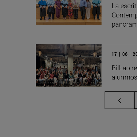
La escri
Contempo
panorama
17 | 06 | 
Bilbao r
alumno