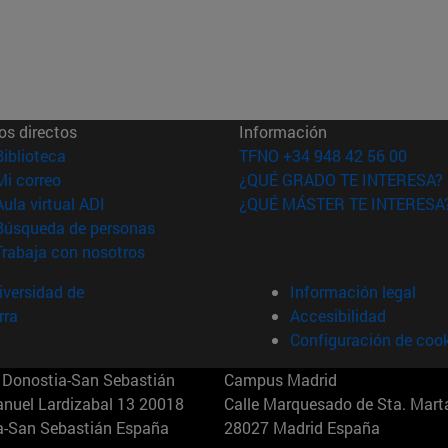
os directos
Información
(abre en nueva ventana)
Biblioteca
TFNO +34 948 42 56 00
(abre en nueva ventana)
Mi correo
¿QUÉ GRADO TE INTERESA?
(abre en nueva ventana)
Aula virtual ADI
¿QUÉ MÁSTER TE INTERESA
(abre en nueva ventana)
Búsqueda de personas
(abre en nueva ventana)
Trabaja con nosotros
versidad de
Información legal
rra
Accesibilidad
Configuración de coo
Donostia-San Sebastián
Campus Madrid
anuel Lardizabal 13 20018
Calle Marquesado de Sta. Marta
a-San Sebastián España
28027 Madrid España