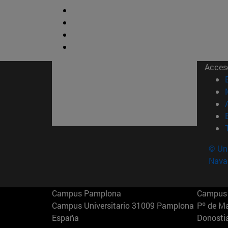
Acces
© Uni
Nava
Campus Pamplona
Campus 
Campus Universitario 31009 Pamplona
Pº de M
España
Donosti