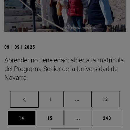
09 | 09 | 2025
Aprender no tiene edad: abierta la matrícula
del Programa Senior de la Universidad de
Navarra
Página
Páginas intermedias Us
Página
1
...
13
Página
Página
Páginas intermedias U
Página
14
15
...
243