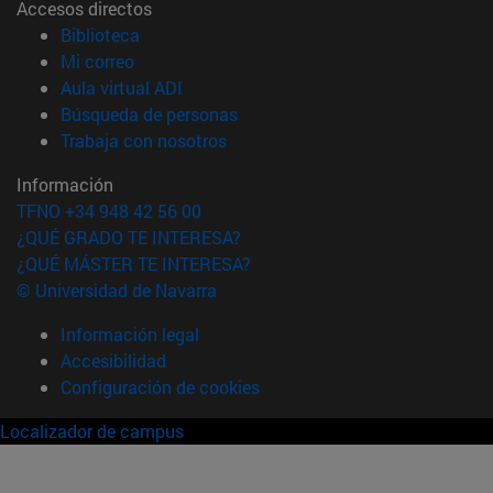
Accesos directos
(abre en nueva ventana)
Biblioteca
(abre en nueva ventana)
Mi correo
(abre en nueva ventana)
Aula virtual ADI
(abre en nueva ventana)
Búsqueda de personas
(abre en nueva ventana)
Trabaja con nosotros
Información
TFNO +34 948 42 56 00
¿QUÉ GRADO TE INTERESA?
¿QUÉ MÁSTER TE INTERESA?
© Universidad de Navarra
Información legal
Accesibilidad
Configuración de cookies
Localizador de campus