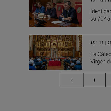
Identida
su 70º a
15 | 12 | 
La Cáted
Virgen d
Página
1