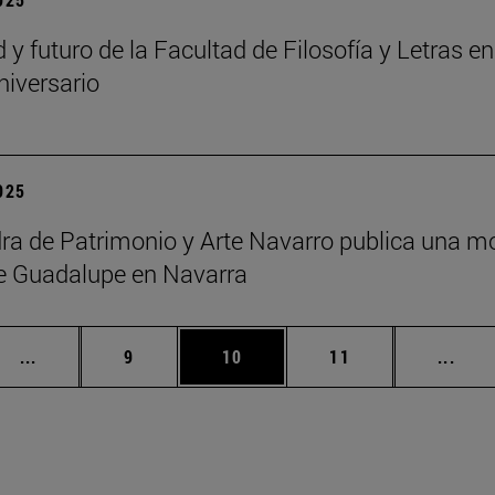
d y futuro de la Facultad de Filosofía y Letras
niversario
2025
ra de Patrimonio y Arte Navarro publica una m
e Guadalupe en Navarra
Páginas intermedias Use TAB para desplazarse.
Página
Página
Página
Pági
...
9
10
11
...