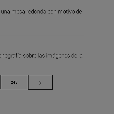
 en una mesa redonda con motivo de
onografía sobre las imágenes de la
nas intermedias Use TAB para desplazarse.
Página
243