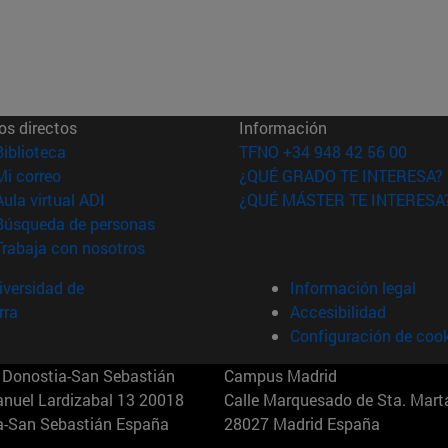
os directos
Información
(abre en nueva ventana)
Biblioteca
TFNO +34 948 42 56 00
(abre en nueva ventana)
Mi correo
¿QUÉ GRADO TE INTERESA?
(abre en nueva ventana)
Aula virtual ADI
¿QUÉ MÁSTER TE INTERESA
(abre en nueva ventana)
Búsqueda de personas
(abre en nueva ventana)
Trabaja con nosotros
versidad de
Información legal
rra
Accesibilidad
Configuración de coo
Donostia-San Sebastián
Campus Madrid
anuel Lardizabal 13 20018
Calle Marquesado de Sta. Marta
a-San Sebastián España
28027 Madrid España