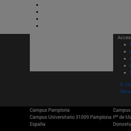
Acces
© Uni
Nava
Campus Pamplona
Campus 
Campus Universitario 31009 Pamplona
Pº de M
España
Donosti