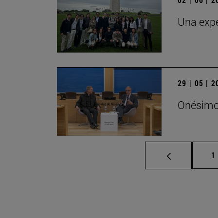
Una expe
29 | 05 | 
Onésimo 
P
1