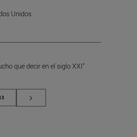
ados Unidos
cho que decir en el siglo XXI”
ermedias Use TAB para desplazarse.
ágina
43