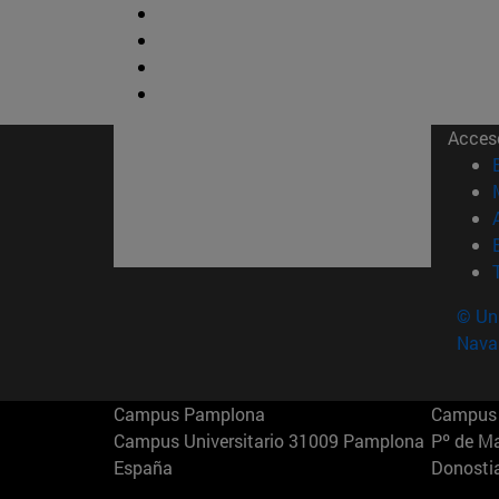
Acces
© Uni
Nava
Campus Pamplona
Campus 
Campus Universitario 31009 Pamplona
Pº de M
España
Donosti