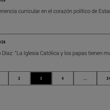
riencia curricular en el corazón político de Est
2026
Díaz: “La Iglesia Católica y los papas tienen mu
ágina
Página
Página
Página
Páginas int
P
2
3
4
...
2