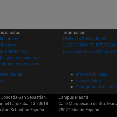
os directos
Información
(abre en nueva ventana)
Biblioteca
TFNO +34 948 42 56 00
(abre en nueva ventana)
Mi correo
¿QUÉ GRADO TE INTERESA?
(abre en nueva ventana)
Aula virtual ADI
¿QUÉ MÁSTER TE INTERESA
(abre en nueva ventana)
Búsqueda de personas
(abre en nueva ventana)
Trabaja con nosotros
versidad de
Información legal
rra
Accesibilidad
Configuración de coo
Donostia-San Sebastián
Campus Madrid
anuel Lardizabal 13 20018
Calle Marquesado de Sta. Marta
a-San Sebastián España
28027 Madrid España