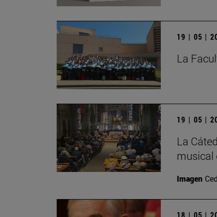
19 | 05 | 
La Facul
19 | 05 | 
La Cáted
musical 
Imagen
Ced
18 | 05 | 