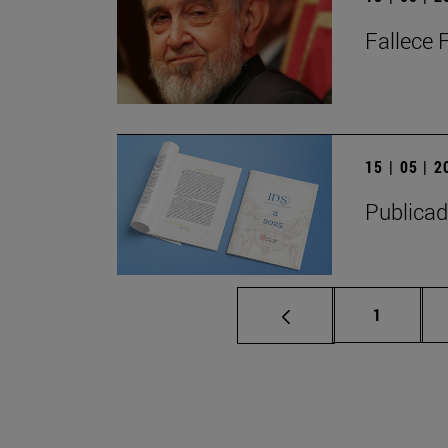
Fallece 
15 | 05 | 
Publicad
Página
1