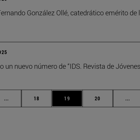
Fernando González Ollé, catedrático emérito de
2025
o un nuevo número de “IDS. Revista de Jóvene
Páginas intermedias Use TAB para desplazarse.
Página
Página
Página
Pági
...
18
19
20
...