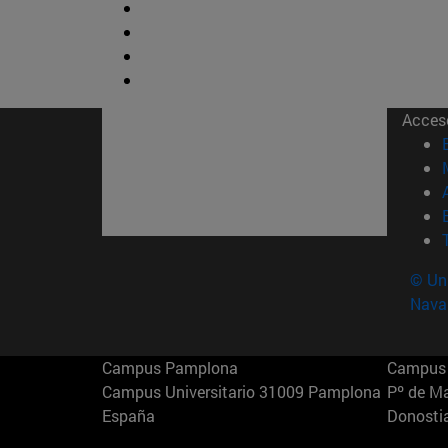
Acces
© Uni
Nava
Campus Pamplona
Campus 
Campus Universitario 31009 Pamplona
Pº de M
España
Donosti