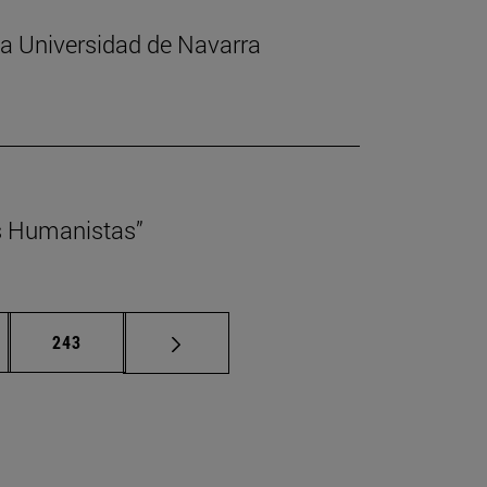
 la Universidad de Navarra
s Humanistas”
nas intermedias Use TAB para desplazarse.
Página
243