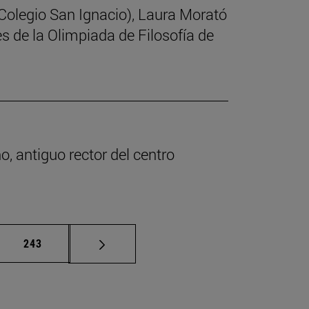
(Colegio San Ignacio), Laura Morató
s de la Olimpiada de Filosofía de
o, antiguo rector del centro
as intermedias Use TAB para desplazarse.
Página
243