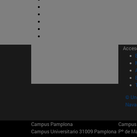
Acces
© Uni
Nava
Campus Pamplona
Campus 
Campus Universitario 31009 Pamplona
Pº de M