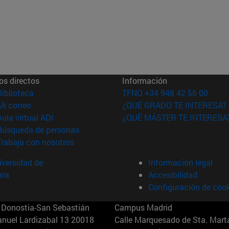
os directos
Información
(abre en nueva ventana)
Biblioteca
TFNO +34 948 42 56 00
(abre en nueva ventana)
Mi correo
¿QUÉ GRADO TE INTERESA?
(abre en nueva ventana)
Aula virtual ADI
¿QUÉ MÁSTER TE INTERESA
(abre en nueva ventana)
Búsqueda de personas
(abre en nueva ventana)
Trabaja con nosotros
versidad de
Información legal
rra
Accesibilidad
Configuración de coo
Donostia-San Sebastián
Campus Madrid
anuel Lardizabal 13 20018
Calle Marquesado de Sta. Marta