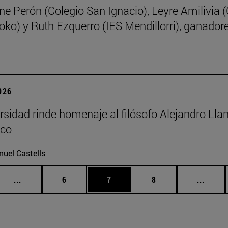
ne Perón (Colegio San Ignacio), Leyre Amilivia 
oko) y Ruth Ezquerro (IES Mendillorri), ganadore
2026
rsidad rinde homenaje al filósofo Alejandro Llan
co
uel Castells
Páginas intermedias Use TAB para desplazarse.
Página
Página
Página
Págin
...
6
7
8
...