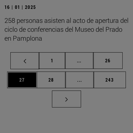
16 | 01 | 2025
258 personas asisten al acto de apertura del
ciclo de conferencias del Museo del Prado
en Pamplona
Página
Páginas intermedias Us
Página
1
...
26
Página
Página
Páginas intermedias U
Página
27
28
...
243