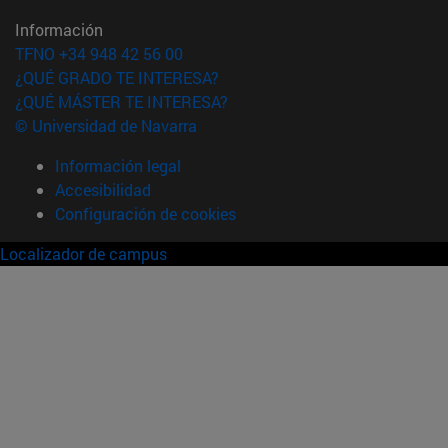
Información
TFNO +34 948 42 56 00
¿QUÉ GRADO TE INTERESA?
¿QUÉ MÁSTER TE INTERESA?
© Universidad de Navarra
Información legal
Accesibilidad
Configuración de cookies
Localizador de campus