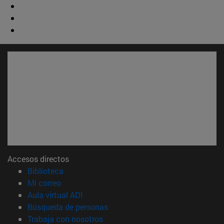
Accesos directos
(abre en nueva ventana)
Biblioteca
(abre en nueva ventana)
Mi correo
(abre en nueva ventana)
Aula virtual ADI
(abre en nueva ventana)
Búsqueda de personas
(abre en nueva ventana)
Trabaja con nosotros