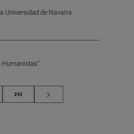
 la Universidad de Navarra
s Humanistas”
nas intermedias Use TAB para desplazarse.
Página
243