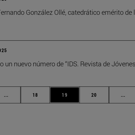
Fernando González Ollé, catedrático emérito de
2025
o un nuevo número de “IDS. Revista de Jóvene
Páginas intermedias Use TAB para desplazarse.
Página
Página
Página
Pági
...
18
19
20
...