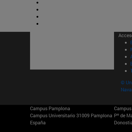
Acces
© Uni
Nava
Campus Pamplona
Campus 
Campus Universitario 31009 Pamplona
Pº de M
España
Donosti