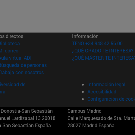
os directos
Información
(abre en nueva ventana)
Biblioteca
TFNO +34 948 42 56 00
(abre en nueva ventana)
Mi correo
¿QUÉ GRADO TE INTERESA?
(abre en nueva ventana)
Aula virtual ADI
¿QUÉ MÁSTER TE INTERESA
(abre en nueva ventana)
Búsqueda de personas
(abre en nueva ventana)
Trabaja con nosotros
versidad de
Información legal
rra
Accesibilidad
Configuración de coo
Donostia-San Sebastián
Campus Madrid
anuel Lardizabal 13 20018
Calle Marquesado de Sta. Marta
a-San Sebastián España
28027 Madrid España