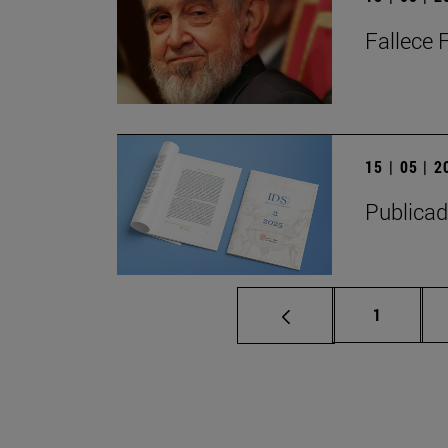
Fallece 
15 | 05 | 
Publicad
Página
1