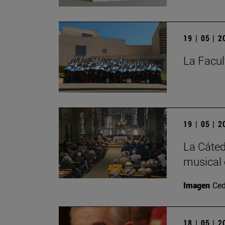
19 | 05 | 
La Facul
19 | 05 | 
La Cáted
musical 
Imagen
Ced
18 | 05 | 