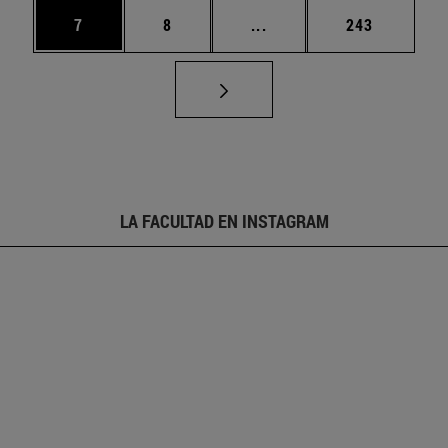
Página
Página
Páginas intermedias Use
Página
7
8
...
243
LA FACULTAD EN INSTAGRAM