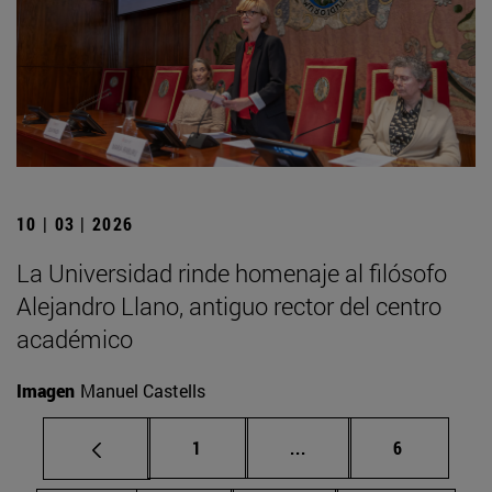
10 | 03 | 2026
La Universidad rinde homenaje al filósofo
Alejandro Llano, antiguo rector del centro
académico
Imagen
Manuel Castells
Página
Páginas intermedias U
Página
1
...
6