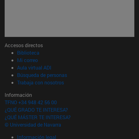
Accesos directos
(abre en nueva ventana)
Biblioteca
(abre en nueva ventana)
Mi correo
(abre en nueva ventana)
Aula virtual ADI
(abre en nueva ventana)
Búsqueda de personas
(abre en nueva ventana)
Trabaja con nosotros
Información
TFNO +34 948 42 56 00
¿QUÉ GRADO TE INTERESA?
¿QUÉ MÁSTER TE INTERESA?
© Universidad de Navarra
Información legal