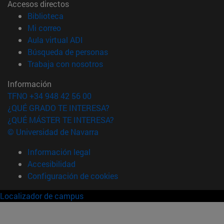
Accesos directos
(abre en nueva ventana)
Biblioteca
(abre en nueva ventana)
Mi correo
(abre en nueva ventana)
Aula virtual ADI
(abre en nueva ventana)
Búsqueda de personas
(abre en nueva ventana)
Trabaja con nosotros
Información
TFNO +34 948 42 56 00
¿QUÉ GRADO TE INTERESA?
¿QUÉ MÁSTER TE INTERESA?
© Universidad de Navarra
Información legal
Accesibilidad
Configuración de cookies
Localizador de campus