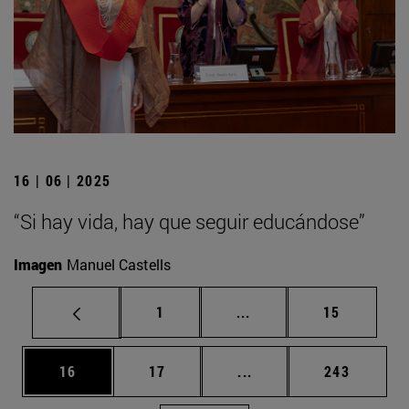
16 | 06 | 2025
“Si hay vida, hay que seguir educándose”
Imagen
Manuel Castells
Página
Páginas intermedias Us
Página
1
...
15
Página
Página
Páginas intermedias U
Página
16
17
...
243