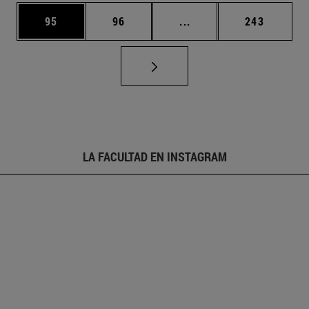
Página
Página
Páginas intermedias U
Página
95
96
...
243
LA FACULTAD EN INSTAGRAM