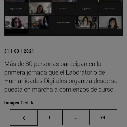
31 | 03 | 2021
Más de 80 personas participan en la
primera jornada que el Laboratorio de
Humanidades Digitales organiza desde su
puesta en marcha a comienzos de curso
Imagen
Cedida
Página
Páginas intermedias Us
Página
1
...
94