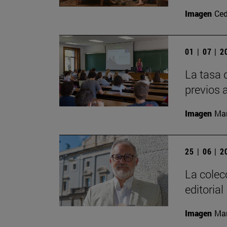
Imagen
Ced
01 | 07 | 
La tasa 
previos 
Imagen
Man
25 | 06 | 
La colec
editoria
Imagen
Man