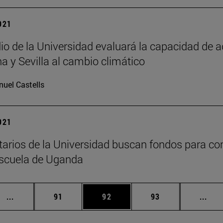
2021
io de la Universidad evaluará la capacidad de a
 y Sevilla al cambio climático
uel Castells
2021
tarios de la Universidad buscan fondos para cons
escuela de Uganda
Páginas intermedias Use TAB para desplazarse.
Página
Página
Página
Pági
...
91
92
93
...