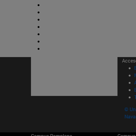
Acces
© Uni
Nava
Campus Pamplona
Campus 