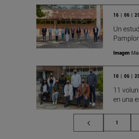
16 | 06 | 
Un estud
Pamplona
Imagen
Man
10 | 06 | 
11 volun
en una 
Página
1