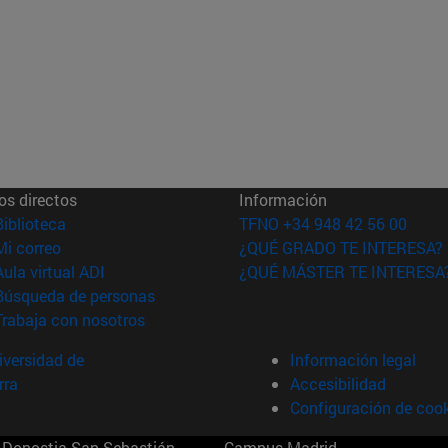
os directos
Información
(abre en nueva ventana)
Biblioteca
TFNO +34 948 42 56 00
(abre en nueva ventana)
Mi correo
¿QUÉ GRADO TE INTERESA?
(abre en nueva ventana)
Aula virtual ADI
¿QUÉ MÁSTER TE INTERESA
(abre en nueva ventana)
Búsqueda de personas
(abre en nueva ventana)
Trabaja con nosotros
versidad de
Información legal
rra
Accesibilidad
Configuración de coo
Donostia-San Sebastián
Campus Madrid