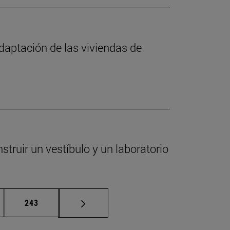
daptación de las viviendas de
truir un vestíbulo y un laboratorio
nas intermedias Use TAB para desplazarse.
Página
243