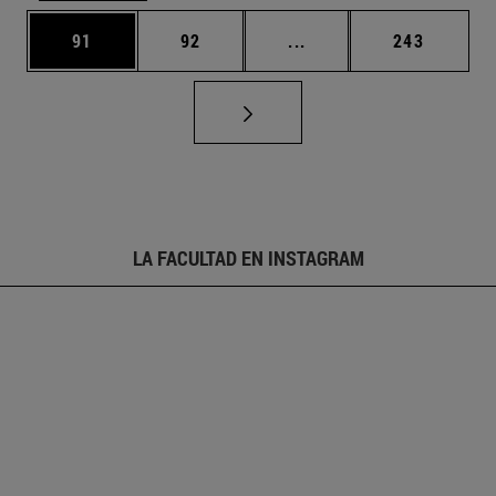
Página
Página
Páginas intermedias U
Página
91
92
...
243
LA FACULTAD EN INSTAGRAM