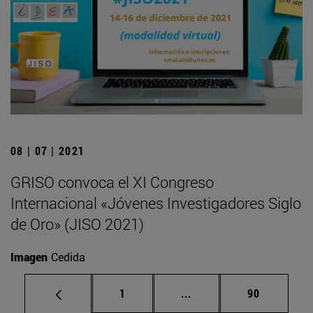
08 | 07 | 2021
GRISO convoca el XI Congreso
Internacional «Jóvenes Investigadores Siglo
de Oro» (JISO 2021)
Imagen
Cedida
Página
Páginas intermedias Us
Página
1
...
90