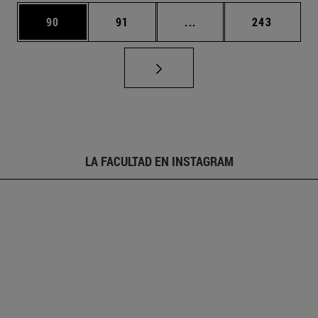
Página
Página
Páginas intermedias U
Página
90
91
...
243
LA FACULTAD EN INSTAGRAM