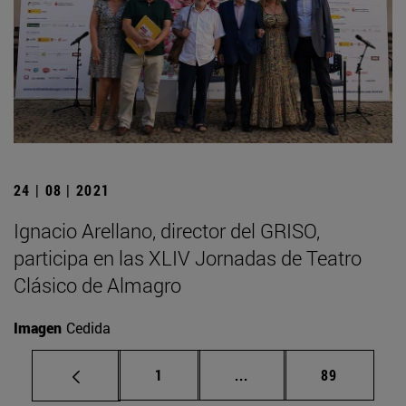
24 | 08 | 2021
Ignacio Arellano, director del GRISO,
participa en las XLIV Jornadas de Teatro
Clásico de Almagro
Imagen
Cedida
Página
Páginas intermedias Us
Página
1
...
89