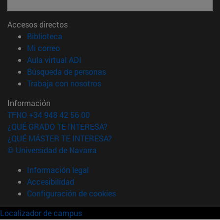
Accesos directos
(abre en nueva ventana)
Biblioteca
(abre en nueva ventana)
Mi correo
(abre en nueva ventana)
Aula virtual ADI
(abre en nueva ventana)
Búsqueda de personas
(abre en nueva ventana)
Trabaja con nosotros
Información
TFNO +34 948 42 56 00
¿QUÉ GRADO TE INTERESA?
¿QUÉ MÁSTER TE INTERESA?
© Universidad de Navarra
Información legal
Accesibilidad
Configuración de cookies
Localizador de campus