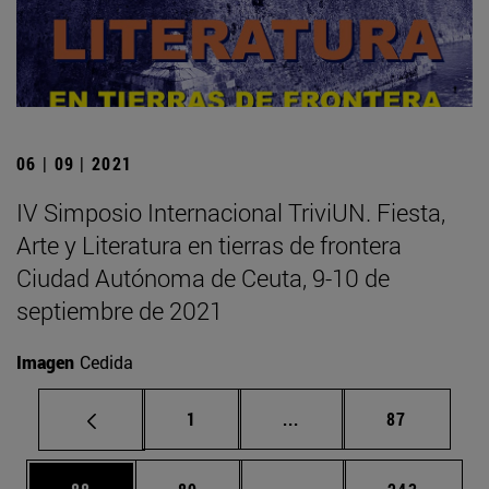
06 | 09 | 2021
IV Simposio Internacional TriviUN. Fiesta,
Arte y Literatura en tierras de frontera
Ciudad Autónoma de Ceuta, 9-10 de
septiembre de 2021
Imagen
Cedida
Página
Páginas intermedias Us
Página
1
...
87
Página
Página
Páginas intermedias U
Página