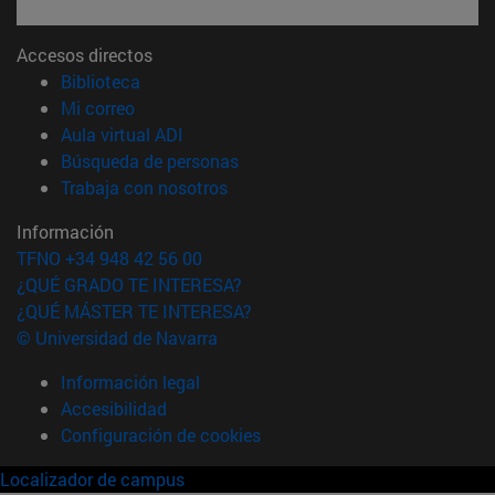
Accesos directos
(abre en nueva ventana)
Biblioteca
(abre en nueva ventana)
Mi correo
(abre en nueva ventana)
Aula virtual ADI
(abre en nueva ventana)
Búsqueda de personas
(abre en nueva ventana)
Trabaja con nosotros
Información
TFNO +34 948 42 56 00
¿QUÉ GRADO TE INTERESA?
¿QUÉ MÁSTER TE INTERESA?
© Universidad de Navarra
Información legal
Accesibilidad
Configuración de cookies
Localizador de campus