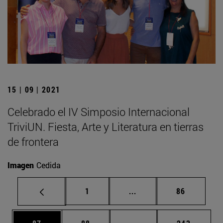
15 | 09 | 2021
Celebrado el IV Simposio Internacional
TriviUN. Fiesta, Arte y Literatura en tierras
de frontera
Imagen
Cedida
Página
Páginas intermedias Us
Página
1
...
86
Página
Página
Páginas intermedias U
Página