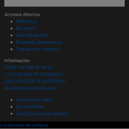
Accesos directos
(abre en nueva ventana)
Biblioteca
(abre en nueva ventana)
Mi correo
(abre en nueva ventana)
Aula virtual ADI
(abre en nueva ventana)
Búsqueda de personas
(abre en nueva ventana)
Trabaja con nosotros
Información
TFNO +34 948 42 56 00
¿QUÉ GRADO TE INTERESA?
¿QUÉ MÁSTER TE INTERESA?
© Universidad de Navarra
Información legal
Accesibilidad
Configuración de cookies
Localizador de campus