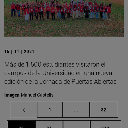
15 | 11 | 2021
Más de 1.500 estudiantes visitaron el
campus de la Universidad en una nueva
edición de la Jornada de Puertas Abiertas
Imagen
Manuel Castells
Página
Páginas intermedias Us
Página
1
...
82
Página
Página
Páginas intermedias U
Página