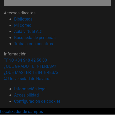
Accesos directos
(abre en nueva ventana)
Biblioteca
(abre en nueva ventana)
Mi correo
(abre en nueva ventana)
Aula virtual ADI
(abre en nueva ventana)
Búsqueda de personas
(abre en nueva ventana)
Trabaja con nosotros
Información
TFNO +34 948 42 56 00
¿QUÉ GRADO TE INTERESA?
¿QUÉ MÁSTER TE INTERESA?
© Universidad de Navarra
Información legal
Accesibilidad
Configuración de cookies
Localizador de campus