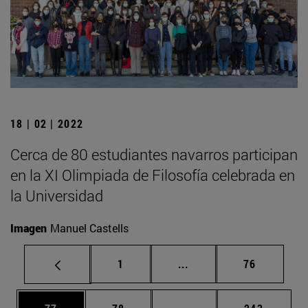
18 | 02 | 2022
Cerca de 80 estudiantes navarros participan
en la XI Olimpiada de Filosofía celebrada en
la Universidad
Imagen
Manuel Castells
Página
Páginas intermedias Us
Página
1
...
76
Página
Página
Páginas intermedias U
Página