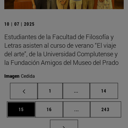
10 | 07 | 2025
Estudiantes de la Facultad de Filosofía y
Letras asisten al curso de verano “El viaje
del arte”, de la Universidad Complutense y
la Fundación Amigos del Museo del Prado
Imagen
Cedida
Página
Páginas intermedias Us
Página
1
...
14
Página
Página
Páginas intermedias U
Página
15
16
...
243