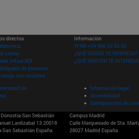
os directos
Información
(abre en nueva ventana)
Biblioteca
TFNO +34 948 42 56 00
(abre en nueva ventana)
Mi correo
¿QUÉ GRADO TE INTERESA?
(abre en nueva ventana)
Aula virtual ADI
¿QUÉ MÁSTER TE INTERESA
(abre en nueva ventana)
Búsqueda de personas
(abre en nueva ventana)
Trabaja con nosotros
versidad de
Información legal
rra
Accesibilidad
Configuración de coo
Donostia-San Sebastián
Campus Madrid
anuel Lardizabal 13 20018
Calle Marquesado de Sta. Marta
a-San Sebastián España
28027 Madrid España