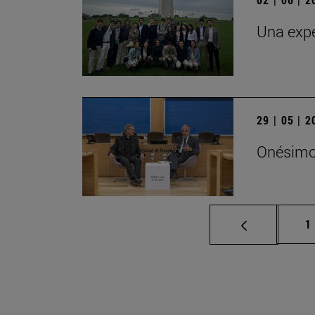
Una expe
29 | 05 | 
Onésimo 
P
1