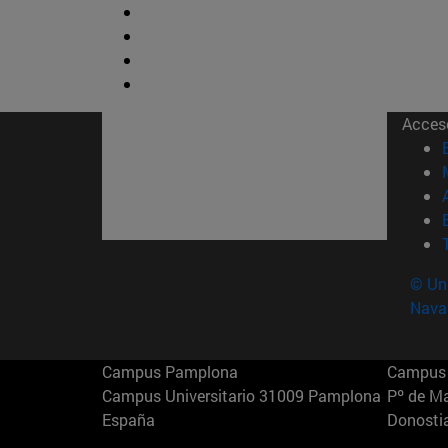
Acces
© Uni
Nava
Campus Pamplona
Campus 
Campus Universitario 31009 Pamplona
Pº de M
España
Donosti