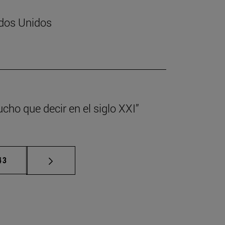
ados Unidos
cho que decir en el siglo XXI”
ermedias Use TAB para desplazarse.
ágina
43