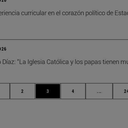
riencia curricular en el corazón político de Est
2026
Díaz: “La Iglesia Católica y los papas tienen mu
ágina
Página
Página
Página
Páginas int
P
2
3
4
...
2