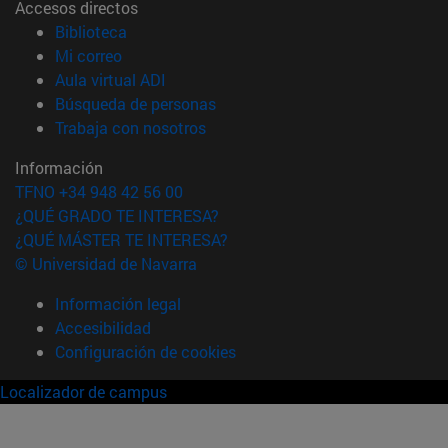
Accesos directos
(abre en nueva ventana)
Biblioteca
(abre en nueva ventana)
Mi correo
(abre en nueva ventana)
Aula virtual ADI
(abre en nueva ventana)
Búsqueda de personas
(abre en nueva ventana)
Trabaja con nosotros
Información
TFNO +34 948 42 56 00
¿QUÉ GRADO TE INTERESA?
¿QUÉ MÁSTER TE INTERESA?
© Universidad de Navarra
Información legal
Accesibilidad
Configuración de cookies
Localizador de campus