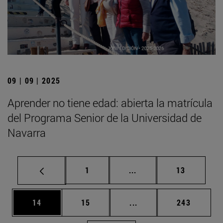
09 | 09 | 2025
Aprender no tiene edad: abierta la matrícula
del Programa Senior de la Universidad de
Navarra
Página
Páginas intermedias Us
Página
1
...
13
Página
Página
Páginas intermedias U
Página
14
15
...
243