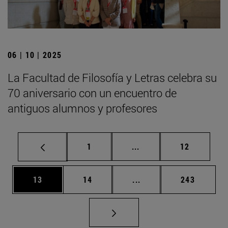
06 | 10 | 2025
La Facultad de Filosofía y Letras celebra su
70 aniversario con un encuentro de
antiguos alumnos y profesores
Página
Páginas intermedias Us
Página
1
...
12
Página
Página
Páginas intermedias U
Página
13
14
...
243