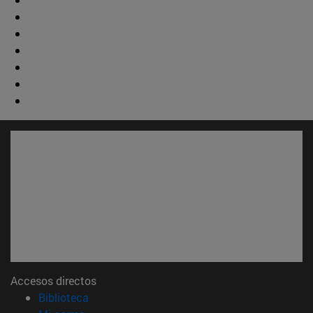
Accesos directos
(abre en nueva ventana)
Biblioteca