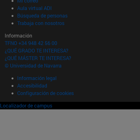
(abre en nueva ventana)
Mi correo
(abre en nueva ventana)
Aula virtual ADI
(abre en nueva ventana)
Búsqueda de personas
(abre en nueva ventana)
Trabaja con nosotros
Información
TFNO +34 948 42 56 00
¿QUÉ GRADO TE INTERESA?
¿QUÉ MÁSTER TE INTERESA?
© Universidad de Navarra
Información legal
Accesibilidad
Configuración de cookies
Localizador de campus