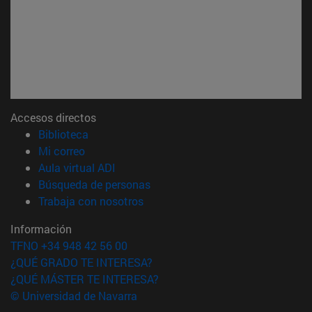
Accesos directos
(abre en nueva ventana)
Biblioteca
(abre en nueva ventana)
Mi correo
(abre en nueva ventana)
Aula virtual ADI
(abre en nueva ventana)
Búsqueda de personas
(abre en nueva ventana)
Trabaja con nosotros
Información
TFNO +34 948 42 56 00
¿QUÉ GRADO TE INTERESA?
¿QUÉ MÁSTER TE INTERESA?
© Universidad de Navarra