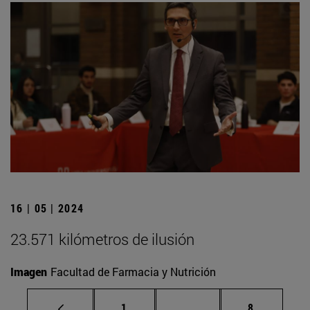
16 | 05 | 2024
23.571 kilómetros de ilusión
Imagen
Facultad de Farmacia y Nutrición
Página
Páginas intermedias U
Página
1
...
8