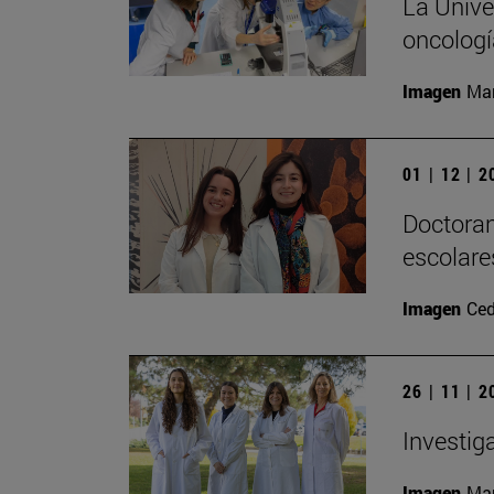
La Univer
oncologí
Imagen
Man
01 | 12 | 
Doctoran
escolare
Imagen
Ced
26 | 11 | 
Investig
Imagen
Man