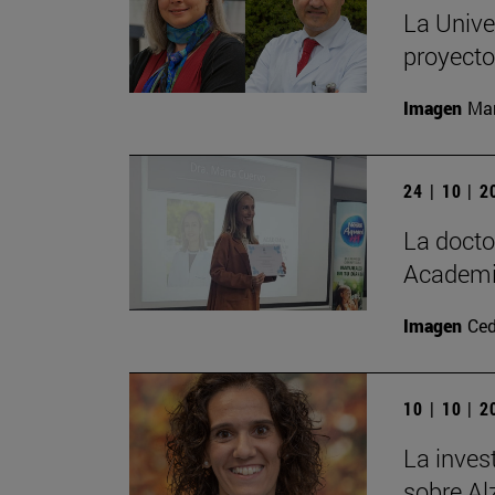
La Unive
proyecto
Imagen
Man
24 | 10 | 
La doct
Academia
Imagen
Ced
10 | 10 | 
La inves
sobre Al