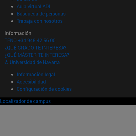
(abre en nueva ventana)
Aula virtual ADI
(abre en nueva ventana)
Búsqueda de personas
(abre en nueva ventana)
Trabaja con nosotros
Información
TFNO +34 948 42 56 00
¿QUÉ GRADO TE INTERESA?
¿QUÉ MÁSTER TE INTERESA?
© Universidad de Navarra
Información legal
Accesibilidad
Configuración de cookies
Localizador de campus