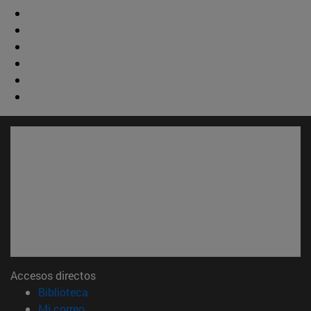
Accesos directos
(abre en nueva ventana)
Biblioteca
(abre en nueva ventana)
Mi correo