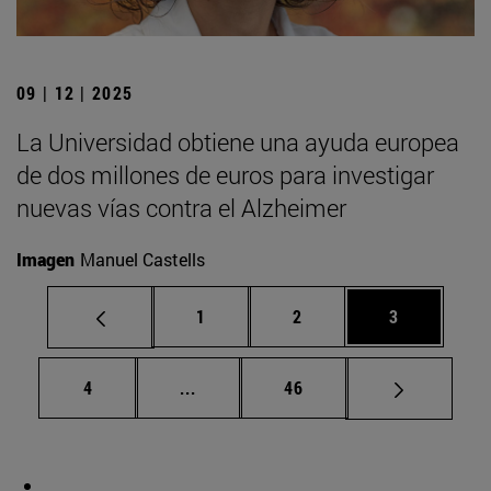
09 | 12 | 2025
La Universidad obtiene una ayuda europea
de dos millones de euros para investigar
nuevas vías contra el Alzheimer
Imagen
Manuel Castells
Página
Página
Página
1
2
3
Página
Páginas intermedias Use TAB para d
Página
4
...
46