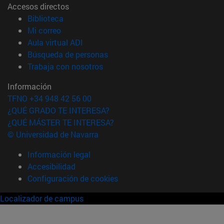
Accesos directos
(abre en nueva ventana)
Biblioteca
(abre en nueva ventana)
Mi correo
(abre en nueva ventana)
Aula virtual ADI
(abre en nueva ventana)
Búsqueda de personas
(abre en nueva ventana)
Trabaja con nosotros
Información
TFNO +34 948 42 56 00
¿QUÉ GRADO TE INTERESA?
¿QUÉ MÁSTER TE INTERESA?
© Universidad de Navarra
Información legal
Accesibilidad
Configuración de cookies
Localizador de campus