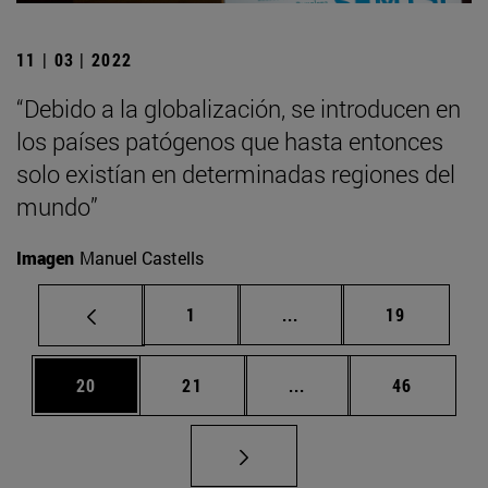
11 | 03 | 2022
“Debido a la globalización, se introducen en
los países patógenos que hasta entonces
solo existían en determinadas regiones del
mundo”
Imagen
Manuel Castells
Página
Páginas intermedias Us
Página
1
...
19
Página
Página
Páginas intermedias U
Página
20
21
...
46